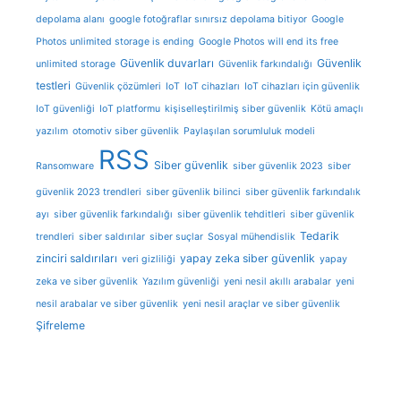
depolama alanı
google fotoğraflar sınırsız depolama bitiyor
Google
Photos unlimited storage is ending
Google Photos will end its free
Güvenlik duvarları
Güvenlik
unlimited storage
Güvenlik farkındalığı
testleri
Güvenlik çözümleri
IoT
IoT cihazları
IoT cihazları için güvenlik
IoT güvenliği
IoT platformu
kişiselleştirilmiş siber güvenlik
Kötü amaçlı
yazılım
otomotiv siber güvenlik
Paylaşılan sorumluluk modeli
RSS
Siber güvenlik
Ransomware
siber güvenlik 2023
siber
güvenlik 2023 trendleri
siber güvenlik bilinci
siber güvenlik farkındalık
ayı
siber güvenlik farkındalığı
siber güvenlik tehditleri
siber güvenlik
Tedarik
trendleri
siber saldırılar
siber suçlar
Sosyal mühendislik
zinciri saldırıları
yapay zeka siber güvenlik
veri gizliliği
yapay
zeka ve siber güvenlik
Yazılım güvenliği
yeni nesil akıllı arabalar
yeni
nesil arabalar ve siber güvenlik
yeni nesil araçlar ve siber güvenlik
Şifreleme