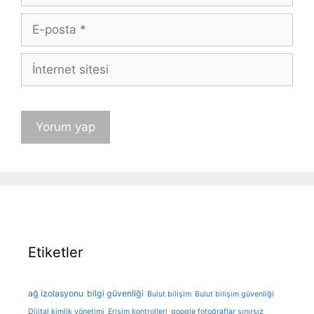
E-
posta
İnternet
sitesi
Etiketler
ağ izolasyonu
bilgi güvenliği
Bulut bilişim
Bulut bilişim güvenliği
Dijital kimlik yönetimi
Erişim kontrolleri
google fotoğraflar sınırsız