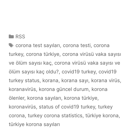
Kategoriler
RSS
Etiketler
corona test sayıları
,
corona testi
,
corona
turkey
,
corona türkiye
,
corona virüsü vaka sayısı
ve ölüm sayısı kaç
,
corona virüsü vaka sayısı ve
ölüm sayısı kaç oldu?
,
covid19 turkey
,
covid19
turkey status
,
korana
,
korana sayı
,
korana virüs
,
koranavirüs
,
korona güncel durum
,
korona
ölenler
,
korona sayıları
,
korona türkiye
,
koronavirüs
,
status of covid19 turkey
,
turkey
corona
,
turkey corona statistics
,
türkiye korona
,
türkiye korona sayıları