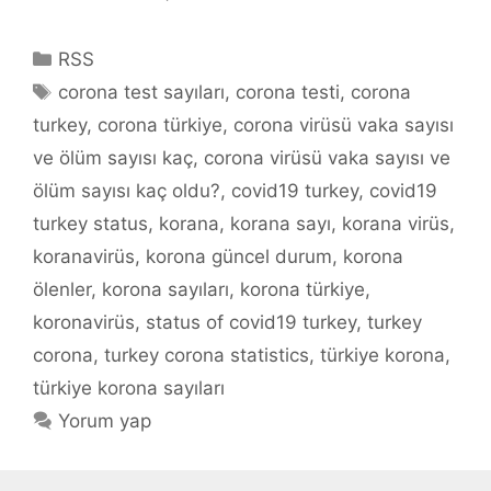
Kategoriler
RSS
Etiketler
corona test sayıları
,
corona testi
,
corona
turkey
,
corona türkiye
,
corona virüsü vaka sayısı
ve ölüm sayısı kaç
,
corona virüsü vaka sayısı ve
ölüm sayısı kaç oldu?
,
covid19 turkey
,
covid19
turkey status
,
korana
,
korana sayı
,
korana virüs
,
koranavirüs
,
korona güncel durum
,
korona
ölenler
,
korona sayıları
,
korona türkiye
,
koronavirüs
,
status of covid19 turkey
,
turkey
corona
,
turkey corona statistics
,
türkiye korona
,
türkiye korona sayıları
Yorum yap