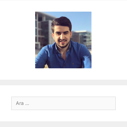
için
ara