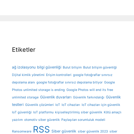
Etiketler
ağ izolasyonu
bilgi güvenliği
Bulut bilişim
Bulut bilişim güvenliği
Dijital kimlik yönetimi
Erişim kontrolleri
google fotoğraflar sınırsız
depolama alanı
google fotoğraflar sınırsız depolama bitiyor
Google
Photos unlimited storage is ending
Google Photos will end its free
Güvenlik duvarları
Güvenlik
unlimited storage
Güvenlik farkındalığı
testleri
Güvenlik çözümleri
IoT
IoT cihazları
IoT cihazları için güvenlik
IoT güvenliği
IoT platformu
kişiselleştirilmiş siber güvenlik
Kötü amaçlı
yazılım
otomotiv siber güvenlik
Paylaşılan sorumluluk modeli
RSS
Siber güvenlik
Ransomware
siber güvenlik 2023
siber