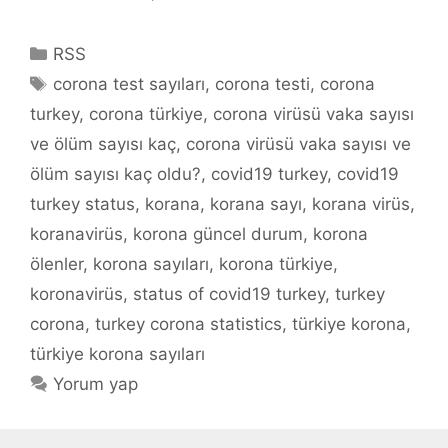
Kategoriler
RSS
Etiketler
corona test sayıları
,
corona testi
,
corona
turkey
,
corona türkiye
,
corona virüsü vaka sayısı
ve ölüm sayısı kaç
,
corona virüsü vaka sayısı ve
ölüm sayısı kaç oldu?
,
covid19 turkey
,
covid19
turkey status
,
korana
,
korana sayı
,
korana virüs
,
koranavirüs
,
korona güncel durum
,
korona
ölenler
,
korona sayıları
,
korona türkiye
,
koronavirüs
,
status of covid19 turkey
,
turkey
corona
,
turkey corona statistics
,
türkiye korona
,
türkiye korona sayıları
Yorum yap