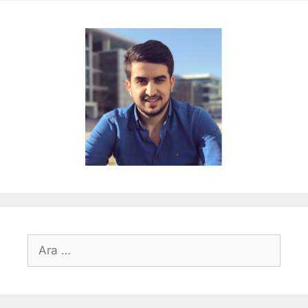
için
ara