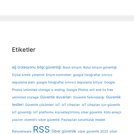
Etiketler
ağ izolasyonu
bilgi güvenliği
Bulut bilişim
Bulut bilişim güvenliği
Dijital kimlik yönetimi
Erişim kontrolleri
google fotoğraflar sınırsız
depolama alanı
google fotoğraflar sınırsız depolama bitiyor
Google
Photos unlimited storage is ending
Google Photos will end its free
Güvenlik duvarları
Güvenlik
unlimited storage
Güvenlik farkındalığı
testleri
Güvenlik çözümleri
IoT
IoT cihazları
IoT cihazları için güvenlik
IoT güvenliği
IoT platformu
kişiselleştirilmiş siber güvenlik
Kötü amaçlı
yazılım
otomotiv siber güvenlik
Paylaşılan sorumluluk modeli
RSS
Siber güvenlik
Ransomware
siber güvenlik 2023
siber