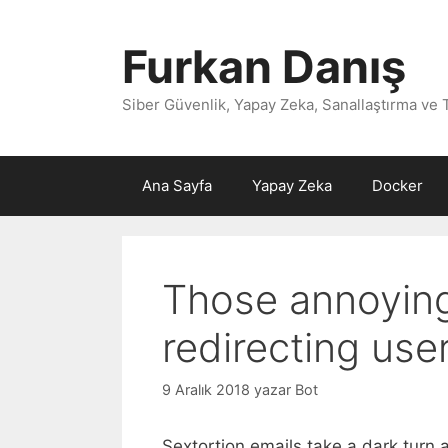
İçeriğe
atla
Furkan Danış
Siber Güvenlik, Yapay Zeka, Sanallaştırma ve 
Ana Sayfa
Yapay Zeka
Docker
Those annoying
redirecting us
9 Aralık 2018
yazar
Bot
Sextortion emails take a dark turn 