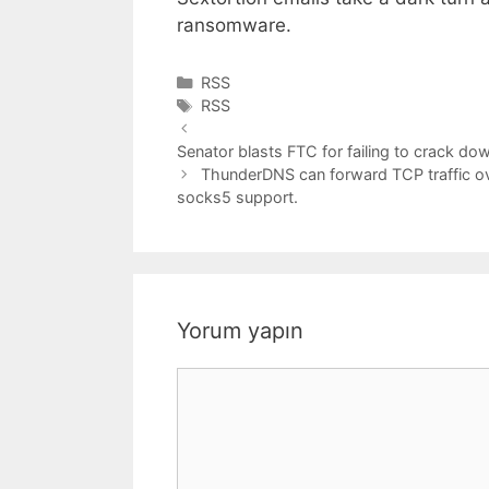
ransomware.
Kategoriler
RSS
Etiketler
RSS
Senator blasts FTC for failing to crack d
ThunderDNS can forward TCP traffic ov
socks5 support.
Yorum yapın
Yorum