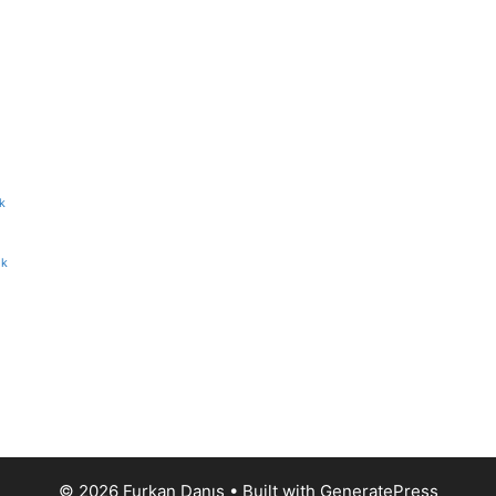
k
ik
© 2026 Furkan Danış
• Built with
GeneratePress