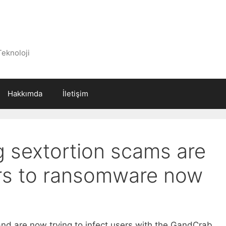
Teknoloji
Hakkımda
İletişim
 sextortion scams are
ers to ransomware now
and are now trying to infect users with the GandCrab