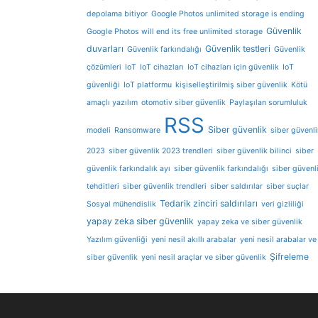
depolama bitiyor
Google Photos unlimited storage is ending
Güvenlik
Google Photos will end its free unlimited storage
duvarları
Güvenlik testleri
Güvenlik farkındalığı
Güvenlik
çözümleri
IoT
IoT cihazları
IoT cihazları için güvenlik
IoT
güvenliği
IoT platformu
kişiselleştirilmiş siber güvenlik
Kötü
amaçlı yazılım
otomotiv siber güvenlik
Paylaşılan sorumluluk
RSS
Siber güvenlik
modeli
Ransomware
siber güvenli
2023
siber güvenlik 2023 trendleri
siber güvenlik bilinci
siber
güvenlik farkındalık ayı
siber güvenlik farkındalığı
siber güvenl
tehditleri
siber güvenlik trendleri
siber saldırılar
siber suçlar
Tedarik zinciri saldırıları
Sosyal mühendislik
veri gizliliği
yapay zeka siber güvenlik
yapay zeka ve siber güvenlik
Yazılım güvenliği
yeni nesil akıllı arabalar
yeni nesil arabalar ve
Şifreleme
siber güvenlik
yeni nesil araçlar ve siber güvenlik