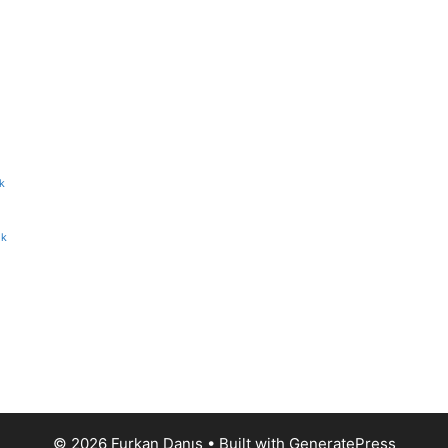
k
ik
© 2026 Furkan Danış
• Built with
GeneratePress