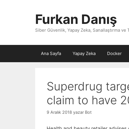
İçeriğe
atla
Furkan Danış
Siber Güvenlik, Yapay Zeka, Sanallaştırma ve 
Ana Sayfa
Yapay Zeka
Docker
Superdrug targ
claim to have 
9 Aralık 2018
yazar
Bot
Health and beauty retailer advises