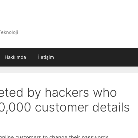
Teknoloji
Hakkımda
İletişim
eted by hackers who
20,000 customer details
 online customers to change their passwords