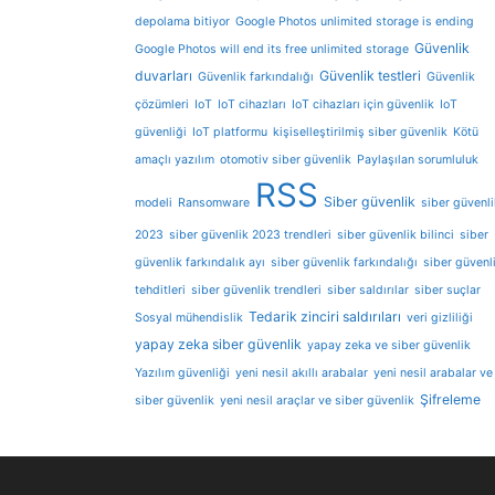
depolama bitiyor
Google Photos unlimited storage is ending
Güvenlik
Google Photos will end its free unlimited storage
duvarları
Güvenlik testleri
Güvenlik farkındalığı
Güvenlik
çözümleri
IoT
IoT cihazları
IoT cihazları için güvenlik
IoT
güvenliği
IoT platformu
kişiselleştirilmiş siber güvenlik
Kötü
amaçlı yazılım
otomotiv siber güvenlik
Paylaşılan sorumluluk
RSS
Siber güvenlik
modeli
Ransomware
siber güvenli
2023
siber güvenlik 2023 trendleri
siber güvenlik bilinci
siber
güvenlik farkındalık ayı
siber güvenlik farkındalığı
siber güvenl
tehditleri
siber güvenlik trendleri
siber saldırılar
siber suçlar
Tedarik zinciri saldırıları
Sosyal mühendislik
veri gizliliği
yapay zeka siber güvenlik
yapay zeka ve siber güvenlik
Yazılım güvenliği
yeni nesil akıllı arabalar
yeni nesil arabalar ve
Şifreleme
siber güvenlik
yeni nesil araçlar ve siber güvenlik