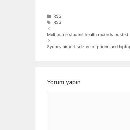
Kategoriler
RSS
Etiketler
RSS
Melbourne student health records posted on
Sydney airport seizure of phone and laptop
Yorum yapın
Yorum