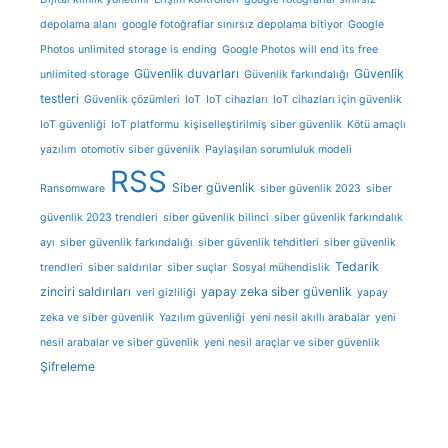
depolama alanı
google fotoğraflar sınırsız depolama bitiyor
Google
Photos unlimited storage is ending
Google Photos will end its free
Güvenlik duvarları
Güvenlik
unlimited storage
Güvenlik farkındalığı
testleri
Güvenlik çözümleri
IoT
IoT cihazları
IoT cihazları için güvenlik
IoT güvenliği
IoT platformu
kişiselleştirilmiş siber güvenlik
Kötü amaçlı
yazılım
otomotiv siber güvenlik
Paylaşılan sorumluluk modeli
RSS
Siber güvenlik
Ransomware
siber güvenlik 2023
siber
güvenlik 2023 trendleri
siber güvenlik bilinci
siber güvenlik farkındalık
ayı
siber güvenlik farkındalığı
siber güvenlik tehditleri
siber güvenlik
Tedarik
trendleri
siber saldırılar
siber suçlar
Sosyal mühendislik
zinciri saldırıları
yapay zeka siber güvenlik
veri gizliliği
yapay
zeka ve siber güvenlik
Yazılım güvenliği
yeni nesil akıllı arabalar
yeni
nesil arabalar ve siber güvenlik
yeni nesil araçlar ve siber güvenlik
Şifreleme