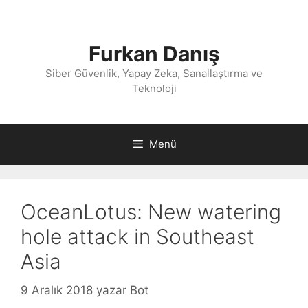
İçeriğe
atla
Furkan Danış
Siber Güvenlik, Yapay Zeka, Sanallaştırma ve
Teknoloji
Menü
OceanLotus: New watering
hole attack in Southeast
Asia
9 Aralık 2018
yazar
Bot