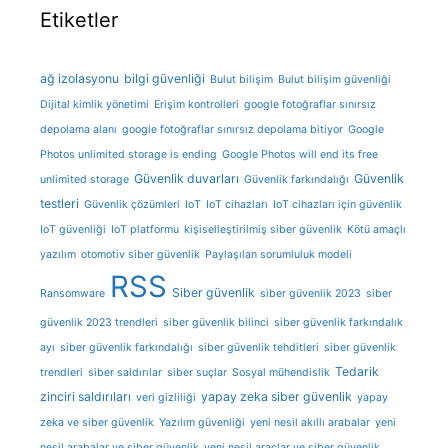
Etiketler
ağ izolasyonu
bilgi güvenliği
Bulut bilişim
Bulut bilişim güvenliği
Dijital kimlik yönetimi
Erişim kontrolleri
google fotoğraflar sınırsız
depolama alanı
google fotoğraflar sınırsız depolama bitiyor
Google
Photos unlimited storage is ending
Google Photos will end its free
Güvenlik duvarları
Güvenlik
unlimited storage
Güvenlik farkındalığı
testleri
Güvenlik çözümleri
IoT
IoT cihazları
IoT cihazları için güvenlik
IoT güvenliği
IoT platformu
kişiselleştirilmiş siber güvenlik
Kötü amaçlı
yazılım
otomotiv siber güvenlik
Paylaşılan sorumluluk modeli
RSS
Siber güvenlik
Ransomware
siber güvenlik 2023
siber
güvenlik 2023 trendleri
siber güvenlik bilinci
siber güvenlik farkındalık
ayı
siber güvenlik farkındalığı
siber güvenlik tehditleri
siber güvenlik
Tedarik
trendleri
siber saldırılar
siber suçlar
Sosyal mühendislik
zinciri saldırıları
yapay zeka siber güvenlik
veri gizliliği
yapay
zeka ve siber güvenlik
Yazılım güvenliği
yeni nesil akıllı arabalar
yeni
nesil arabalar ve siber güvenlik
yeni nesil araçlar ve siber güvenlik