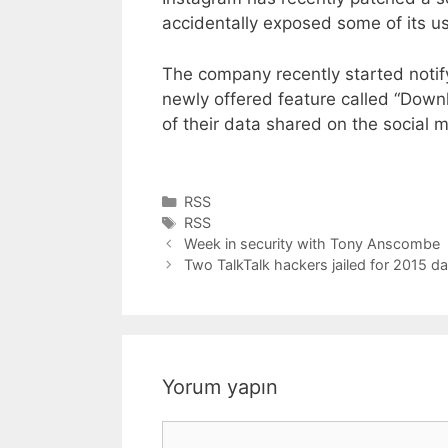
accidentally exposed some of its us
The company recently started notify
newly offered feature called “Down
of their data shared on the social 
Kategoriler
RSS
Etiketler
RSS
Week in security with Tony Anscombe
Two TalkTalk hackers jailed for 2015 dat
Yorum yapın
Yorum