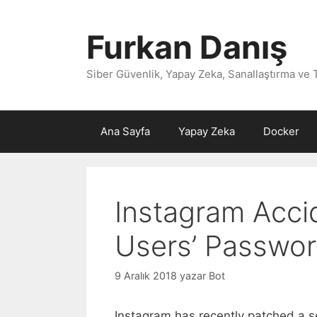
İçeriğe
atla
Furkan Danış
Siber Güvenlik, Yapay Zeka, Sanallaştırma ve 
Ana Sayfa
Yapay Zeka
Docker
Instagram Acci
Users’ Password
9 Aralık 2018
yazar
Bot
Instagram has recently patched a se