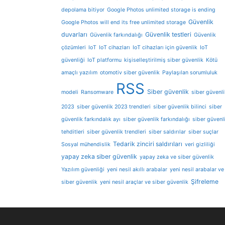
depolama bitiyor
Google Photos unlimited storage is ending
Güvenlik
Google Photos will end its free unlimited storage
duvarları
Güvenlik testleri
Güvenlik farkındalığı
Güvenlik
çözümleri
IoT
IoT cihazları
IoT cihazları için güvenlik
IoT
güvenliği
IoT platformu
kişiselleştirilmiş siber güvenlik
Kötü
amaçlı yazılım
otomotiv siber güvenlik
Paylaşılan sorumluluk
RSS
Siber güvenlik
modeli
Ransomware
siber güvenli
2023
siber güvenlik 2023 trendleri
siber güvenlik bilinci
siber
güvenlik farkındalık ayı
siber güvenlik farkındalığı
siber güvenl
tehditleri
siber güvenlik trendleri
siber saldırılar
siber suçlar
Tedarik zinciri saldırıları
Sosyal mühendislik
veri gizliliği
yapay zeka siber güvenlik
yapay zeka ve siber güvenlik
Yazılım güvenliği
yeni nesil akıllı arabalar
yeni nesil arabalar ve
Şifreleme
siber güvenlik
yeni nesil araçlar ve siber güvenlik