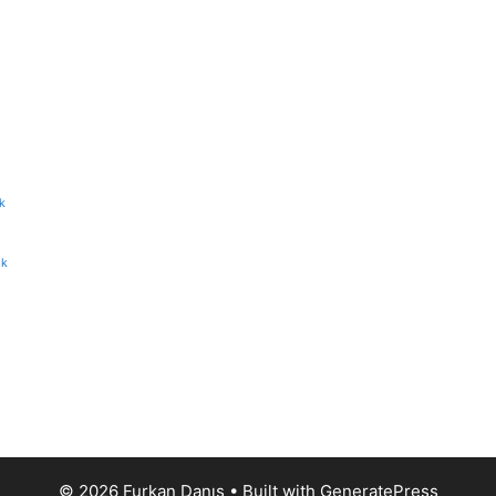
k
ik
© 2026 Furkan Danış
• Built with
GeneratePress