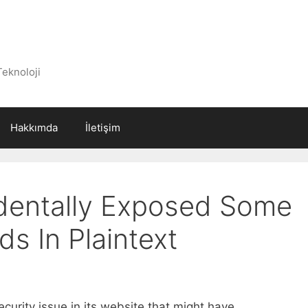
Teknoloji
Hakkımda
İletişim
dentally Exposed Some
s In Plaintext
curity issue in its website that might have