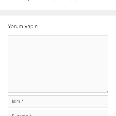
Yorum yapın
Yorum
İsim
E-