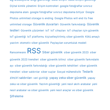
Dijital kimlik yönetimi
Erişim kontrolleri
google fotoğraflar sınırsız
depolama alanı
google fotoğraflar sınırsız depolama bitiyor
Google
Photos unlimited storage is ending
Google Photos will end its free
Güvenlik duvarları
Güvenlik
unlimited storage
Güvenlik farkındalığı
testleri
Güvenlik çözümleri
IoT
IoT cihazları
IoT cihazları için güvenlik
IoT güvenliği
IoT platformu
kişiselleştirilmiş siber güvenlik
Kötü amaçlı
yazılım
otomotiv siber güvenlik
Paylaşılan sorumluluk modeli
RSS
Siber güvenlik
Ransomware
siber güvenlik 2023
siber
güvenlik 2023 trendleri
siber güvenlik bilinci
siber güvenlik farkındalık
ayı
siber güvenlik farkındalığı
siber güvenlik tehditleri
siber güvenlik
Tedarik
trendleri
siber saldırılar
siber suçlar
Sosyal mühendislik
zinciri saldırıları
yapay zeka siber güvenlik
veri gizliliği
yapay
zeka ve siber güvenlik
Yazılım güvenliği
yeni nesil akıllı arabalar
yeni
nesil arabalar ve siber güvenlik
yeni nesil araçlar ve siber güvenlik
Şifreleme