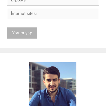
posta
İnternet
sitesi