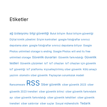
Etiketler
ağ izolasyonu
bilgi güvenliği
Bulut bilişim
Bulut bilişim güvenliği
Dijital kimlik yönetimi
Erişim kontrolleri
google fotoğraflar sınırsız
depolama alanı
google fotoğraflar sınırsız depolama bitiyor
Google
Photos unlimited storage is ending
Google Photos will end its free
Güvenlik duvarları
Güvenlik
unlimited storage
Güvenlik farkındalığı
testleri
Güvenlik çözümleri
IoT
IoT cihazları
IoT cihazları için güvenlik
IoT güvenliği
IoT platformu
kişiselleştirilmiş siber güvenlik
Kötü amaçlı
yazılım
otomotiv siber güvenlik
Paylaşılan sorumluluk modeli
RSS
Siber güvenlik
Ransomware
siber güvenlik 2023
siber
güvenlik 2023 trendleri
siber güvenlik bilinci
siber güvenlik farkındalık
ayı
siber güvenlik farkındalığı
siber güvenlik tehditleri
siber güvenlik
Tedarik
trendleri
siber saldırılar
siber suçlar
Sosyal mühendislik