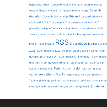
depolama bitiyor
Google Photos unlimited storage is ending
Güvenlik
Google Photos will end its free unlimited storage
duvarları
Güvenlik testleri
Güvenlik farkındalığı
Güvenlik
çözümleri
IoT
IoT cihazları
IoT cihazları için güvenlik
IoT
güvenliği
IoT platformu
kişiselleştirilmiş siber güvenlik
Kötü
amaçlı yazılım
otomotiv siber güvenlik
Paylaşılan sorumluluk
RSS
Siber güvenlik
modeli
Ransomware
siber güvenli
2023
siber güvenlik 2023 trendleri
siber güvenlik bilinci
siber
güvenlik farkındalık ayı
siber güvenlik farkındalığı
siber güvenl
tehditleri
siber güvenlik trendleri
siber saldırılar
siber suçlar
Tedarik zinciri saldırıları
Sosyal mühendislik
veri gizliliği
yapay zeka siber güvenlik
yapay zeka ve siber güvenlik
Yazılım güvenliği
yeni nesil akıllı arabalar
yeni nesil arabalar ve
Şifreleme
siber güvenlik
yeni nesil araçlar ve siber güvenlik