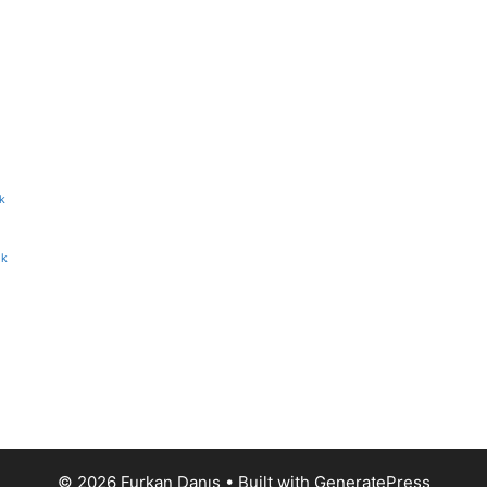
k
ik
© 2026 Furkan Danış
• Built with
GeneratePress