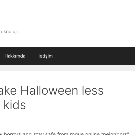
Teknoloji
Hakkımda
İletişim
ake Halloween less
 kids
y horrors and stay safe from rogue online “neighbors”