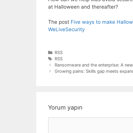
at Halloween and thereafter?
The post
Five ways to make Hallowe
WeLiveSecurity
Kategoriler
RSS
Etiketler
RSS
Ransomware and the enterprise: A new
Growing pains: Skills gap meets expand
Yorum yapın
Yorum