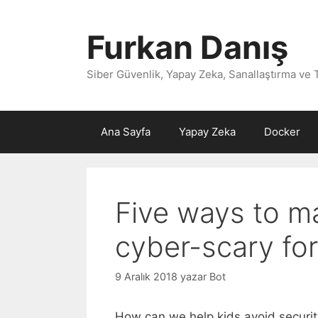
İçeriğe
atla
Furkan Danış
Siber Güvenlik, Yapay Zeka, Sanallaştırma ve 
Ana Sayfa
Yapay Zeka
Docker
Five ways to m
cyber-scary for
9 Aralık 2018
yazar
Bot
How can we help kids avoid securit