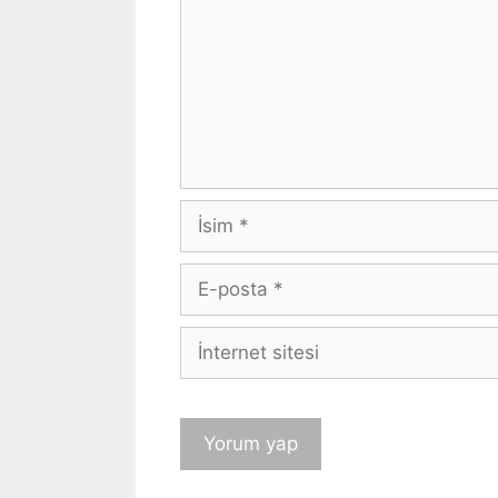
İsim
E-
posta
İnternet
sitesi