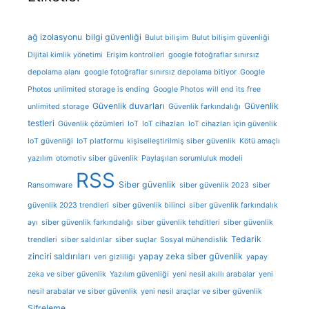
ağ izolasyonu
bilgi güvenliği
Bulut bilişim
Bulut bilişim güvenliği
Dijital kimlik yönetimi
Erişim kontrolleri
google fotoğraflar sınırsız
depolama alanı
google fotoğraflar sınırsız depolama bitiyor
Google
Photos unlimited storage is ending
Google Photos will end its free
Güvenlik duvarları
Güvenlik
unlimited storage
Güvenlik farkındalığı
testleri
Güvenlik çözümleri
IoT
IoT cihazları
IoT cihazları için güvenlik
IoT güvenliği
IoT platformu
kişiselleştirilmiş siber güvenlik
Kötü amaçlı
yazılım
otomotiv siber güvenlik
Paylaşılan sorumluluk modeli
RSS
Siber güvenlik
Ransomware
siber güvenlik 2023
siber
güvenlik 2023 trendleri
siber güvenlik bilinci
siber güvenlik farkındalık
ayı
siber güvenlik farkındalığı
siber güvenlik tehditleri
siber güvenlik
Tedarik
trendleri
siber saldırılar
siber suçlar
Sosyal mühendislik
zinciri saldırıları
yapay zeka siber güvenlik
veri gizliliği
yapay
zeka ve siber güvenlik
Yazılım güvenliği
yeni nesil akıllı arabalar
yeni
nesil arabalar ve siber güvenlik
yeni nesil araçlar ve siber güvenlik
Şifreleme