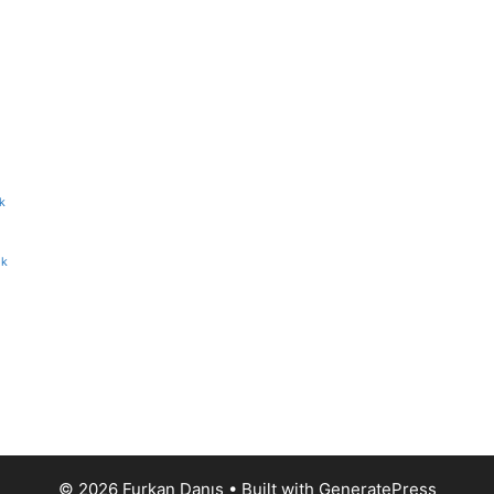
k
ik
© 2026 Furkan Danış
• Built with
GeneratePress