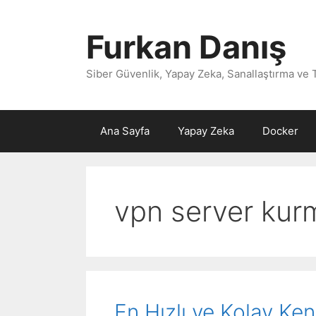
İçeriğe
atla
Furkan Danış
Siber Güvenlik, Yapay Zeka, Sanallaştırma ve 
Ana Sayfa
Yapay Zeka
Docker
vpn server kur
En Hızlı ve Kolay Ken