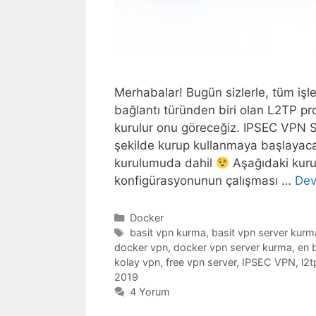
Merhabalar! Bugün sizlerle, tüm iş
bağlantı türünden biri olan L2TP pr
kurulur onu göreceğiz. IPSEC VPN Su
şekilde kurup kullanmaya başlayaca
kurulumuda dahil
Aşağıdaki kuru
konfigürasyonunun çalışması …
Dev
Kategoriler
Docker
Etiketler
basit vpn kurma
,
basit vpn server kurm
docker vpn
,
docker vpn server kurma
,
en 
kolay vpn
,
free vpn server
,
IPSEC VPN
,
l2t
2019
4 Yorum