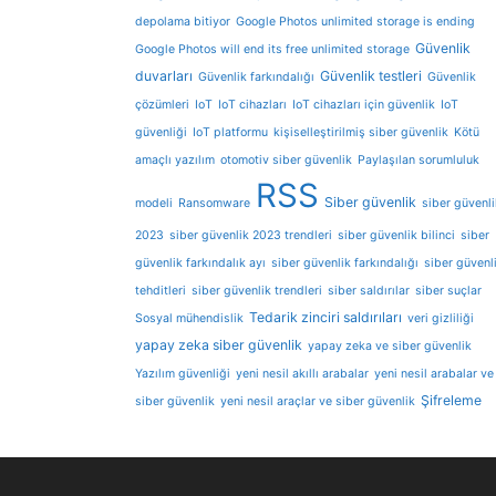
depolama bitiyor
Google Photos unlimited storage is ending
Güvenlik
Google Photos will end its free unlimited storage
duvarları
Güvenlik testleri
Güvenlik farkındalığı
Güvenlik
çözümleri
IoT
IoT cihazları
IoT cihazları için güvenlik
IoT
güvenliği
IoT platformu
kişiselleştirilmiş siber güvenlik
Kötü
amaçlı yazılım
otomotiv siber güvenlik
Paylaşılan sorumluluk
RSS
Siber güvenlik
modeli
Ransomware
siber güvenli
2023
siber güvenlik 2023 trendleri
siber güvenlik bilinci
siber
güvenlik farkındalık ayı
siber güvenlik farkındalığı
siber güvenl
tehditleri
siber güvenlik trendleri
siber saldırılar
siber suçlar
Tedarik zinciri saldırıları
Sosyal mühendislik
veri gizliliği
yapay zeka siber güvenlik
yapay zeka ve siber güvenlik
Yazılım güvenliği
yeni nesil akıllı arabalar
yeni nesil arabalar ve
Şifreleme
siber güvenlik
yeni nesil araçlar ve siber güvenlik