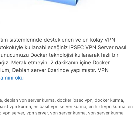
letim sistemlerinde desteklenen ve en kolay VPN
otokolüyle kullanabileceğiniz IPSEC VPN Server nasıl
nucumuzu Docker teknolojisi kullanarak hızlı bir
ğız. Merak etmeyin, 2 dakikanın içine Docker
lum, Debian server üzerinde yapılmıştır. VPN
amını oku
a
,
debian vpn server kurma
,
docker ipsec vpn
,
docker kurma
,
baist vpn kurma
,
en basit vpn server kurma
,
en hızlı vpn kurma
,
en
p vpn server
,
vpn server
,
vpn server kurma
,
vpn server kurma