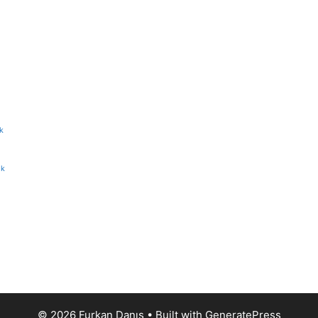
k
ik
© 2026 Furkan Danış
• Built with
GeneratePress