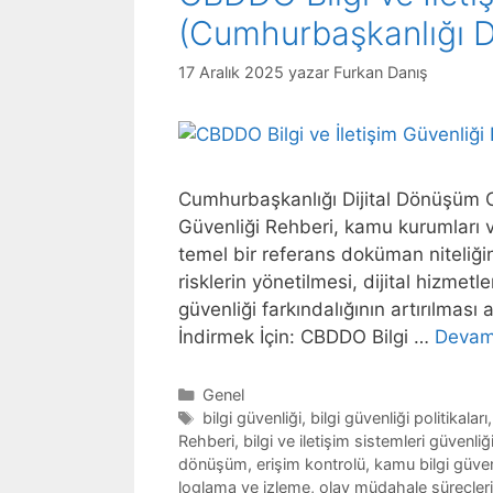
(Cumhurbaşkanlığı Di
17 Aralık 2025
yazar
Furkan Danış
Cumhurbaşkanlığı Dijital Dönüşüm Of
Güvenliği Rehberi, kamu kurumları ve 
temel bir referans doküman niteliğin
risklerin yönetilmesi, dijital hizmet
güvenliği farkındalığının artırılmas
İndirmek İçin: CBDDO Bilgi …
Devam
Kategoriler
Genel
Etiketler
bilgi güvenliği
,
bilgi güvenliği politikaları
Rehberi
,
bilgi ve iletişim sistemleri güvenliğ
dönüşüm
,
erişim kontrolü
,
kamu bilgi güven
loglama ve izleme
,
olay müdahale süreçleri