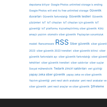
depolama bitiyor
Google Photos unlimited storage is ending
Güvenlik
Google Photos will end its free unlimited storage
duvarları
Güvenlik testleri
Güvenlik farkındalığı
Güvenlik
çözümleri
IoT
IoT cihazları
IoT cihazları için güvenlik
IoT
güvenliği
IoT platformu
kişiselleştirilmiş siber güvenlik
Kötü
amaçlı yazılım
otomotiv siber güvenlik
Paylaşılan sorumluluk
RSS
Siber güvenlik
modeli
Ransomware
siber güvenli
2023
siber güvenlik 2023 trendleri
siber güvenlik bilinci
siber
güvenlik farkındalık ayı
siber güvenlik farkındalığı
siber güvenl
tehditleri
siber güvenlik trendleri
siber saldırılar
siber suçlar
Tedarik zinciri saldırıları
Sosyal mühendislik
veri gizliliği
yapay zeka siber güvenlik
yapay zeka ve siber güvenlik
Yazılım güvenliği
yeni nesil akıllı arabalar
yeni nesil arabalar ve
Şifreleme
siber güvenlik
yeni nesil araçlar ve siber güvenlik