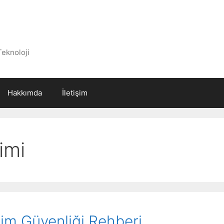
Teknoloji
Hakkımda
İletişim
imi
şim Güvenliği Rehberi