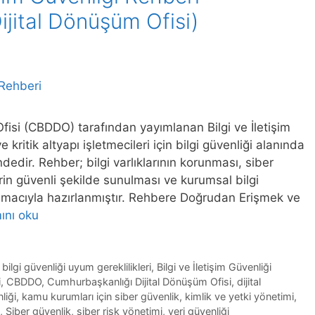
jital Dönüşüm Ofisi)
isi (CBDDO) tarafından yayımlanan Bilgi ve İletişim
kritik altyapı işletmecileri için bilgi güvenliği alanında
dedir. Rehber; bilgi varlıklarının korunması, siber
lerin güvenli şekilde sunulması ve kurumsal bilgi
ı amacıyla hazırlanmıştır. Rehbere Doğrudan Erişmek ve
ını oku
,
bilgi güvenliği uyum gereklilikleri
,
Bilgi ve İletişim Güvenliği
i
,
CBDDO
,
Cumhurbaşkanlığı Dijital Dönüşüm Ofisi
,
dijital
liği
,
kamu kurumları için siber güvenlik
,
kimlik ve yetki yönetimi
,
,
Siber güvenlik
,
siber risk yönetimi
,
veri güvenliği