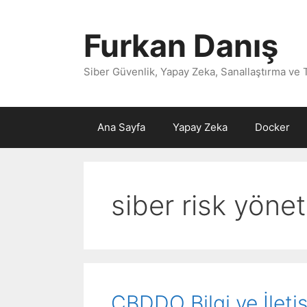
İçeriğe
atla
Furkan Danış
Siber Güvenlik, Yapay Zeka, Sanallaştırma ve 
Ana Sayfa
Yapay Zeka
Docker
siber risk yönet
CBDDO Bilgi ve İleti