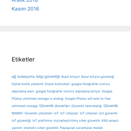
Aralık 2018
Kasım 2016
Etiketler
ağ izolasyonu
bilgi güvenliği
Bulut bilişim
Bulut bilişim güvenliği
Dijital kimlik yönetimi
Erişim kontrolleri
google fotoğraflar sınırsız
depolama alanı
google fotoğraflar sınırsız depolama bitiyor
Google
Photos unlimited storage is ending
Google Photos will end its free
Güvenlik duvarları
Güvenlik
unlimited storage
Güvenlik farkındalığı
testleri
Güvenlik çözümleri
IoT
IoT cihazları
IoT cihazları için güvenlik
IoT güvenliği
IoT platformu
kişiselleştirilmiş siber güvenlik
Kötü amaçlı
yazılım
otomotiv siber güvenlik
Paylaşılan sorumluluk modeli