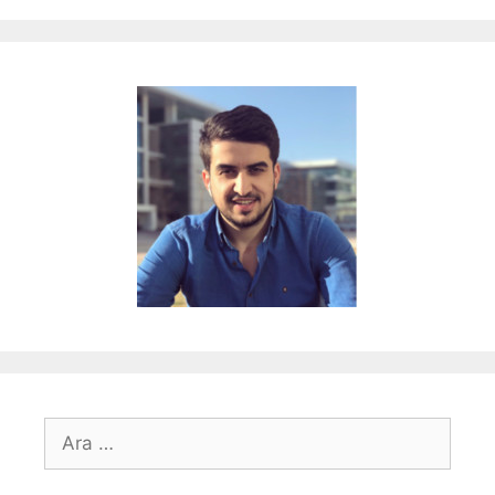
için
ara