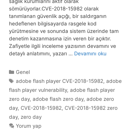
sağlık kurumlarını aktif olarak
sömürüyorlar.CVE-2018-15982 olarak
tanımlanan güvenlik açığı, bir saldırganın
hedeflenen bilgisayarda rasgele kod
yürütmesine ve sonunda sistem üzerinde tam
denetim kazanmasına izin veren bir açıktır.
Zafiyetle ilgili inceleme yazısının devamını ve
detaylı anlatımını, yazarı …
Devamını oku
Kategoriler
Genel
Etiketler
adobe flash player CVE-2018-15982
,
adobe
flash player vulnerability
,
adobe flash player
zero day
,
adobe flash zero day
,
adobe zero
day
,
CVE-2018-15982
,
CVE-2018-15982 zero
day
,
zero day
Yorum yap