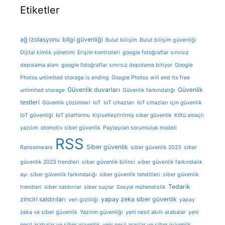
Etiketler
ağ izolasyonu
bilgi güvenliği
Bulut bilişim
Bulut bilişim güvenliği
Dijital kimlik yönetimi
Erişim kontrolleri
google fotoğraflar sınırsız
depolama alanı
google fotoğraflar sınırsız depolama bitiyor
Google
Photos unlimited storage is ending
Google Photos will end its free
Güvenlik duvarları
Güvenlik
unlimited storage
Güvenlik farkındalığı
testleri
Güvenlik çözümleri
IoT
IoT cihazları
IoT cihazları için güvenlik
IoT güvenliği
IoT platformu
kişiselleştirilmiş siber güvenlik
Kötü amaçlı
yazılım
otomotiv siber güvenlik
Paylaşılan sorumluluk modeli
RSS
Siber güvenlik
Ransomware
siber güvenlik 2023
siber
güvenlik 2023 trendleri
siber güvenlik bilinci
siber güvenlik farkındalık
ayı
siber güvenlik farkındalığı
siber güvenlik tehditleri
siber güvenlik
Tedarik
trendleri
siber saldırılar
siber suçlar
Sosyal mühendislik
zinciri saldırıları
yapay zeka siber güvenlik
veri gizliliği
yapay
zeka ve siber güvenlik
Yazılım güvenliği
yeni nesil akıllı arabalar
yeni
nesil arabalar ve siber güvenlik
yeni nesil araçlar ve siber güvenlik