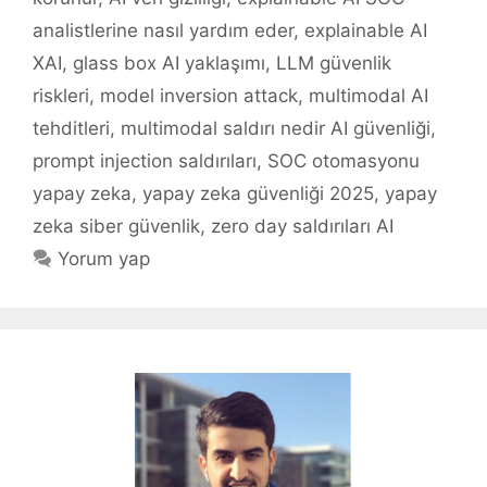
analistlerine nasıl yardım eder
,
explainable AI
XAI
,
glass box AI yaklaşımı
,
LLM güvenlik
riskleri
,
model inversion attack
,
multimodal AI
tehditleri
,
multimodal saldırı nedir AI güvenliği
,
prompt injection saldırıları
,
SOC otomasyonu
yapay zeka
,
yapay zeka güvenliği 2025
,
yapay
zeka siber güvenlik
,
zero day saldırıları AI
Yorum yap