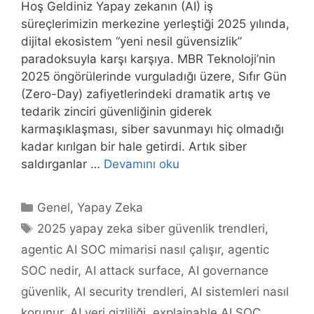
Hoş Geldiniz Yapay zekanın (AI) iş
süreçlerimizin merkezine yerleştiği 2025 yılında,
dijital ekosistem “yeni nesil güvensizlik”
paradoksuyla karşı karşıya. MBR Teknoloji’nin
2025 öngörülerinde vurguladığı üzere, Sıfır Gün
(Zero-Day) zafiyetlerindeki dramatik artış ve
tedarik zinciri güvenliğinin giderek
karmaşıklaşması, siber savunmayı hiç olmadığı
kadar kırılgan bir hale getirdi. Artık siber
saldırganlar …
Devamını oku
Kategoriler
Genel
,
Yapay Zeka
Etiketler
2025 yapay zeka siber güvenlik trendleri
,
agentic AI SOC mimarisi nasıl çalışır
,
agentic
SOC nedir
,
AI attack surface
,
AI governance
güvenlik
,
AI security trendleri
,
AI sistemleri nasıl
korunur
,
AI veri gizliliği
,
explainable AI SOC